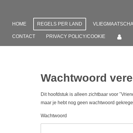
Ga
direct
naar
HOME
REGELS PER LAND
VLIEGMAATSCHA
de
CONTACT
PRIVACY POLICY/COOKIE
hoofdinhoud
Wachtwoord vere
Dit hoofdstuk is alleen zichtbaar voor "Vrie
maar je hebt nog geen wachtwoord gekrege
Wachtwoord