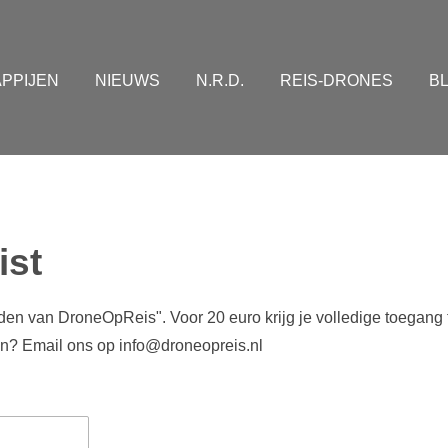
PPIJEN
NIEUWS
N.R.D.
REIS-DRONES
B
ist
nden van DroneOpReis". Voor 20 euro krijg je volledige toegang 
n? Email ons op info@droneopreis.nl