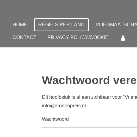
Ga
direct
naar
HOME
REGELS PER LAND
VLIEGMAATSCHA
de
CONTACT
PRIVACY POLICY/COOKIE
hoofdinhoud
Wachtwoord vere
Dit hoofdstuk is alleen zichtbaar voor "Vr
info@droneopreis.nl
Wachtwoord