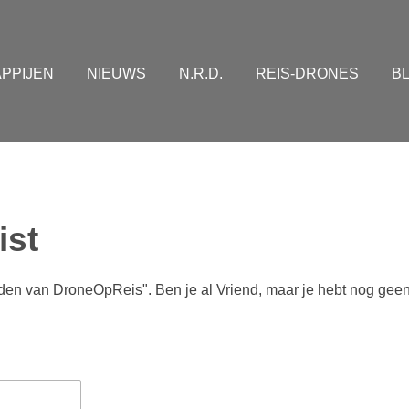
PPIJEN
NIEUWS
N.R.D.
REIS-DRONES
B
ist
ienden van DroneOpReis". Ben je al Vriend, maar je hebt nog g