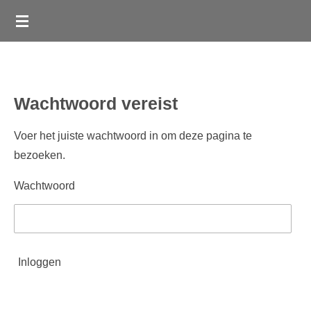
Ga
direct
naar
de
hoofdinhoud
Wachtwoord vereist
Voer het juiste wachtwoord in om deze pagina te
bezoeken.
Wachtwoord
Inloggen