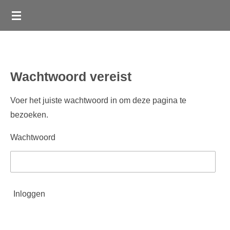
Ga
direct
naar
de
hoofdinhoud
Wachtwoord vereist
Voer het juiste wachtwoord in om deze pagina te
bezoeken.
Wachtwoord
Inloggen