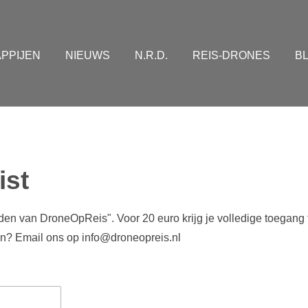
PPIJEN
NIEUWS
N.R.D.
REIS-DRONES
B
ist
nden van DroneOpReis". Voor 20 euro krijg je volledige toegang 
n? Email ons op info@droneopreis.nl