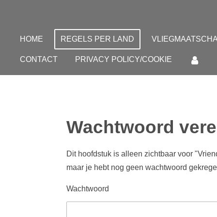
Ga
direct
naar
HOME
REGELS PER LAND
VLIEGMAATSCHA
de
CONTACT
PRIVACY POLICY/COOKIE
hoofdinhoud
Wachtwoord vere
Dit hoofdstuk is alleen zichtbaar voor "Vrie
maar je hebt nog geen wachtwoord gekrege
Wachtwoord