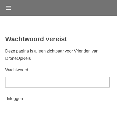
Ga
direct
naar
de
hoofdinhoud
Wachtwoord vereist
Deze pagina is alleen zichtbaar voor Vrienden van
DroneOpReis
Wachtwoord
Inloggen