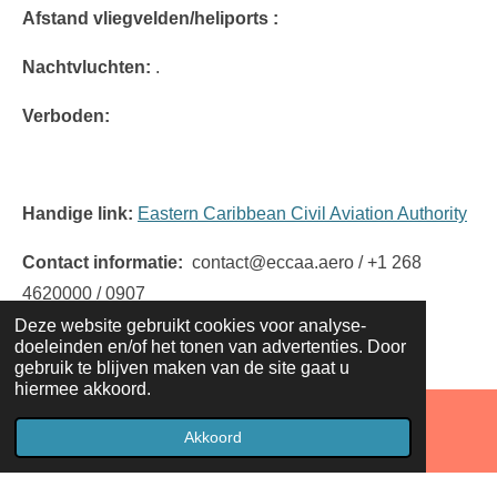
Afstand vliegvelden/heliports :
Nachtvluchten:
.
Verboden:
Handige link:
Eastern Caribbean Civil Aviation Authority
Contact informatie:
contact@eccaa.aero / +1 268
4620000 / 0907
Deze website gebruikt cookies voor analyse-
doeleinden en/of het tonen van advertenties. Door
gebruik te blijven maken van de site gaat u
hiermee akkoord.
Akkoord
Facebook