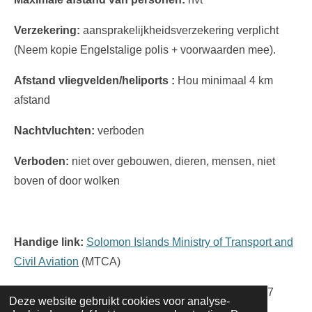
Verzekering:
aansprakelijkheidsverzekering verplicht
(Neem kopie Engelstalige polis + voorwaarden mee).
Afstand vliegvelden/heliports :
Hou minimaal 4 km
afstand
Nachtvluchten:
verboden
Verboden:
niet over gebouwen, dieren, mensen, niet
boven of door wolken
Handige link:
Solomon Islands Ministry of Transport and
Civil Aviation
(MTCA)
Contact informatie:
MTCA Contact Formulier
/ +677
Deze website gebruikt cookies voor analyse-
28049