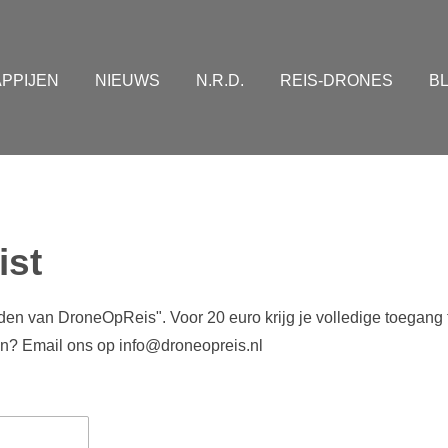
PPIJEN
NIEUWS
N.R.D.
REIS-DRONES
B
ist
nden van DroneOpReis". Voor 20 euro krijg je volledige toegang 
n? Email ons op info@droneopreis.nl