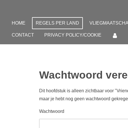
Ga
direct
naar
HOME
REGELS PER LAND
VLIEGMAATSCHA
de
CONTACT
PRIVACY POLICY/COOKIE
hoofdinhoud
Wachtwoord vere
Dit hoofdstuk is alleen zichtbaar voor "Vrie
maar je hebt nog geen wachtwoord gekrege
Wachtwoord