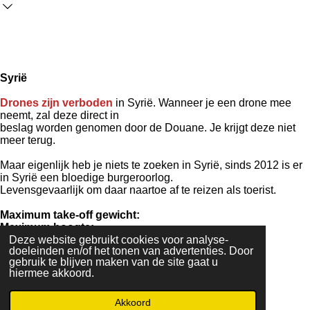
Syrië
Drones zijn verboden
in Syrië. Wanneer je een drone mee
neemt, zal deze direct in
beslag worden genomen door de Douane. Je krijgt deze niet
meer terug.
Maar eigenlijk heb je niets te zoeken in Syrië, sinds 2012 is er
in Syrië een bloedige burgeroorlog.
Levensgevaarlijk om daar naartoe af te reizen als toerist.
Maximum take-off gewicht:
Maximum hoogte:
Maximum horizontale afstand:
Deze website gebruikt cookies voor analyse-
doeleinden en/of het tonen van advertenties. Door
Minimale leeftijd:
gebruik te blijven maken van de site gaat u
Maximale afstand van personen:
hiermee akkoord.
Verzekering:
Afstand vliegvelden/heliports :
Nachtvluchten:
Akkoord
Facebook