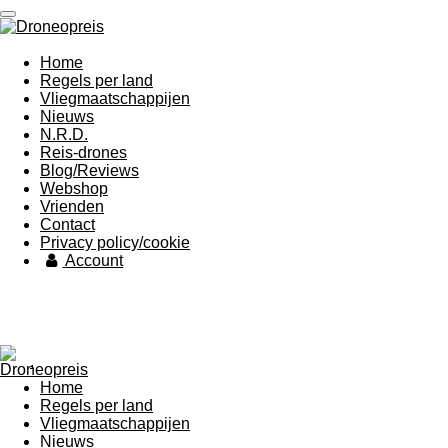
Ga
direct
naar
Home
de
Regels per land
hoofdinhoud
Vliegmaatschappijen
Nieuws
N.R.D.
Reis-drones
Blog/Reviews
Webshop
Vrienden
Contact
Privacy policy/cookie
Account
.
Home
Regels per land
Vliegmaatschappijen
Nieuws