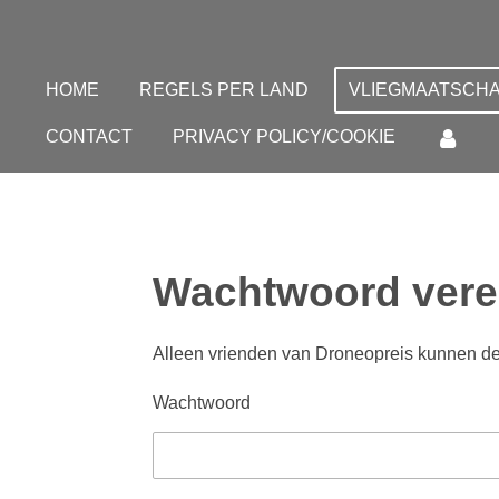
Ga
direct
naar
HOME
REGELS PER LAND
VLIEGMAATSCHA
de
CONTACT
PRIVACY POLICY/COOKIE
hoofdinhoud
Wachtwoord vere
Alleen vrienden van Droneopreis kunnen de
Wachtwoord